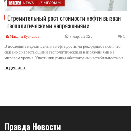
Стремительный рост стоимости нефти вызван
геополитическими напряжениями
7 марта 2025
Максим Кузнецов
0
В последние недели цены на нефть достигли рекордных высот, что
связано с нарастающими геополитическими напряжениями на
мировом уровне. Участники рынка обеспокоены нестабильностью в
ключевых нефтедобывающих регионах и возможными перебоями
ПОДРОБНЕЕ
поставок. Этот фактор оказывает значительное влияние на мировую
экономику и заставляет правительственные органы реагировать.
Правда Новости