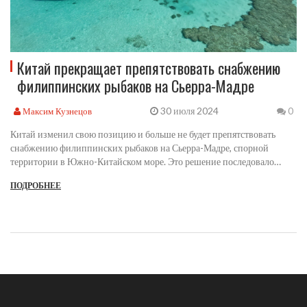
Китай прекращает препятствовать снабжению
филиппинских рыбаков на Сьерра-Мадре
30 июля 2024
Максим Кузнецов
0
Китай изменил свою позицию и больше не будет препятствовать
снабжению филиппинских рыбаков на Сьерра-Мадре, спорной
территории в Южно-Китайском море. Это решение последовало
после дипломатических усилий Филиппин и подтверждено
ПОДРОБНЕЕ
высокопоставленным чиновником. Китай убирает свои морские суда,
ранее блокировавшие маршрут снабжения. Это большое достижение
для Филиппин и важный шаг в укреплении двусторонних
отношений.