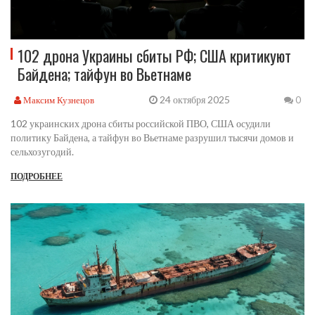
102 дрона Украины сбиты РФ; США критикуют
Байдена; тайфун во Вьетнаме
24 октября 2025
Максим Кузнецов
0
102 украинских дрона сбиты российской ПВО, США осудили
политику Байдена, а тайфун во Вьетнаме разрушил тысячи домов и
сельхозугодий.
ПОДРОБНЕЕ