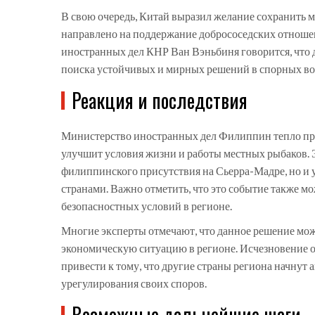
В свою очередь, Китай выразил желание сохранить ми
направлено на поддержание добрососедских отноше
иностранных дел КНР Ван Вэньбиня говорится, что 
поиска устойчивых и мирных решений в спорных во
Реакция и последствия
Министерство иностранных дел Филиппин тепло при
улучшит условия жизни и работы местных рыбаков. Э
филиппинского присутствия на Сьерра-Мадре, но и
странами. Важно отметить, что это событие также м
безопасностных условий в регионе.
Многие эксперты отмечают, что данное решение мож
экономическую ситуацию в регионе. Исчезновение 
привести к тому, что другие страны региона начнут 
урегулирования своих споров.
Возможные дальнейшие шаги