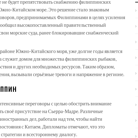
е не будет препятствовать снабжению филиппинских
Южно-Китайском море. Это решение стало знаковым
говоров, предпринимаемых Филиппинами в целях усиления
м сообщил высокопоставленный правительственный
 свои морские суда, ранее блокировавшие снабженческий
 районе Южно-Китайского моря, уже долгие годы является
а служит домом для множества филиппинских рыбаков,
ствия и других необходимых ресурсов. Таким образом,
ния, вызывали серьёзные тревоги и напряжение в регионе.
иппин
нтенсивные переговоры с целью обострить внимание
ть своё присутствие на Сьерра-Мадре. Различные
иностранных дел, работали над тем, чтобы найти
востояния с Китаем. Дипломаты отмечают, что это
стратегии и всестороннему диалогу.