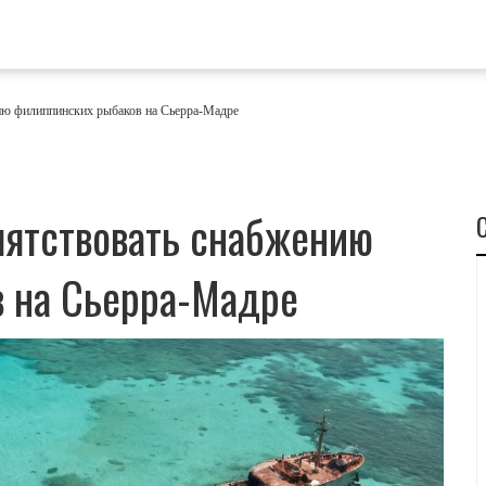
ию филиппинских рыбаков на Сьерра-Мадре
пятствовать снабжению
 на Сьерра-Мадре