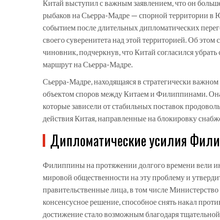
Китай выступил с важным заявлением, что он больш
рыбаков на Сьерра-Мадре — спорной территории в 
событием после длительных дипломатических пере
своего суверенитета над этой территорией. Об это
чиновник, подчеркнув, что Китай согласился убрать
маршрут на Сьерра-Мадре.
Сьерра-Мадре, находящаяся в стратегически важном
объектом споров между Китаем и Филиппинами. Он
которые зависели от стабильных поставок продоволь
действия Китая, направленные на блокировку снабже
Дипломатические усилия Фил
Филиппины на протяжении долгого времени вели и
мировой общественности на эту проблему и утверди
правительственные лица, в том числе Министерство 
консенсусное решение, способное снять накал проти
достижение стало возможным благодаря тщательной 