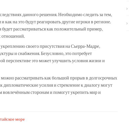
ледствиях данного решения. Необходимо следить за тем,
и как на это будут реагировать другие игроки в регионе.
я будет рассматриваться как положительный пример,
х отношений.
 укреплению своего присутствия на Сьерра-Мадре,
ктуры и снабжения. Безусловно, это потребует
ной перспективе это может улучшить условия жизни и
ая можно рассматривать как большой прорыв в долгосрочных
к дипломатические усилия и стремление к диалогу могут
ем вовлечённым сторонам и помогут укрепить мир и
айское море