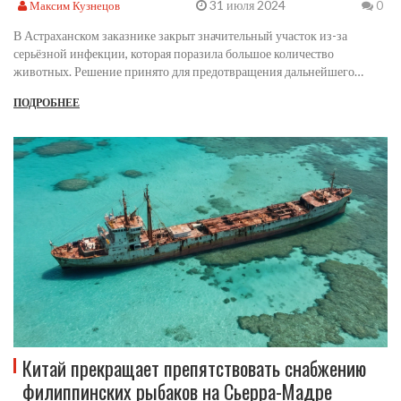
31 июля 2024
Максим Кузнецов
0
В Астраханском заказнике закрыт значительный участок из-за
серьёзной инфекции, которая поразила большое количество
животных. Решение принято для предотвращения дальнейшего
распространения инфекции и защиты животных и посетителей. Зона
ПОДРОБНЕЕ
будет закрыта до полной ликвидации инфекции.
Китай прекращает препятствовать снабжению
филиппинских рыбаков на Сьерра-Мадре