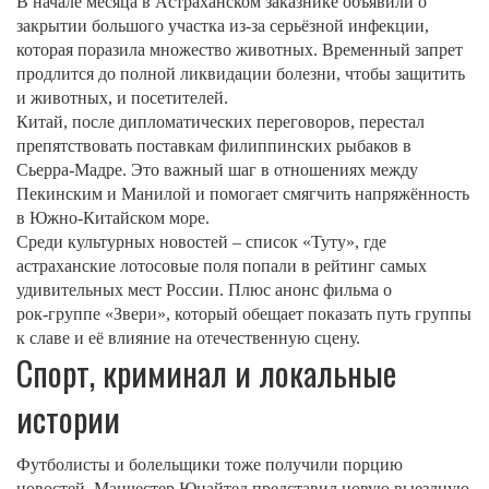
В начале месяца в Астраханском заказнике объявили о
закрытии большого участка из‑за серьёзной инфекции,
которая поразила множество животных. Временный запрет
продлится до полной ликвидации болезни, чтобы защитить
и животных, и посетителей.
Китай, после дипломатических переговоров, перестал
препятствовать поставкам филиппинских рыбаков в
Сьерра‑Мадре. Это важный шаг в отношениях между
Пекинским и Манилой и помогает смягчить напряжённость
в Южно‑Китайском море.
Среди культурных новостей – список «Туту», где
астраханские лотосовые поля попали в рейтинг самых
удивительных мест России. Плюс анонс фильма о
рок‑группе «Звери», который обещает показать путь группы
к славе и её влияние на отечественную сцену.
Спорт, криминал и локальные
истории
Футболисты и болельщики тоже получили порцию
новостей. Манчестер Юнайтед представил новую выездную