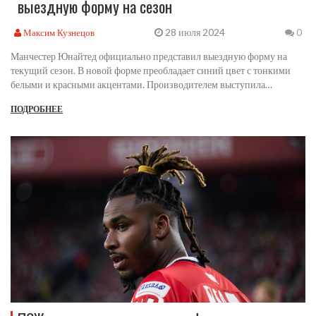
выездную форму на сезон
28 июля 2024
Максим Кузнецов
0
Манчестер Юнайтед официально представил выездную форму на
текущий сезон. В новой форме преобладает синий цвет с тонкими
белыми и красными акцентами. Производителем выступила
компания Adidas. Болельщики с нетерпением ждали этого события,
ПОДРОБНЕЕ
чтобы оценить обновленный дизайн формы.