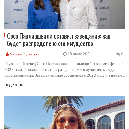
Сосо Павлиашвили оставил завещание: как
будет распределено его имущество
18 июля 2024
Максим Кузнецов
0
Грузинский певец Сосо Павлиашвили, находящийся в коме с февраля
2022 года, оставил завещание, разделив свое имущество между
родственниками. Завещание было составлено в 2020 году и заверено
нотариусом. Наибольшая часть собственности достанется жене певца,
ПОДРОБНЕЕ
Тинатин Павлиашвили. Сын Давид и брат Паата также получат
значительные доли наследства.