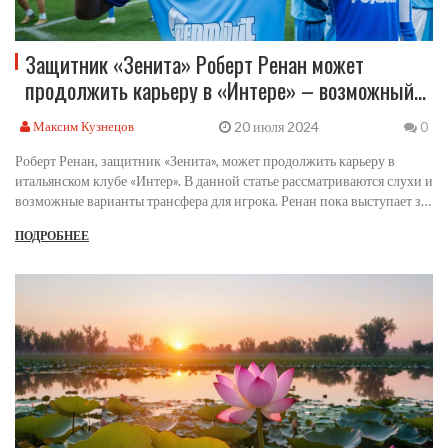
Защитник «Зенита» Роберт Ренан может
продолжить карьеру в «Интере» – возможный
трансфер
20 июля 2024
Максим Кузнецов
0
Роберт Ренан, защитник «Зенита», может продолжить карьеру в
итальянском клубе «Интер». В данной статье рассматриваются слухи и
возможные варианты трансфера для игрока. Ренан пока выступает за
«Зенит», но, возможно, уже рассматривает предложение от
ПОДРОБНЕЕ
итальянского клуба.