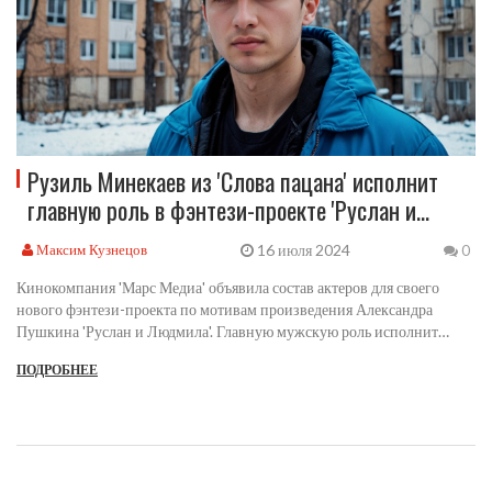
Рузиль Минекаев из 'Слова пацана' исполнит
главную роль в фэнтези-проекте 'Руслан и
Людмила'
16 июля 2024
Максим Кузнецов
0
Кинокомпания 'Марс Медиа' объявила состав актеров для своего
нового фэнтези-проекта по мотивам произведения Александра
Пушкина 'Руслан и Людмила'. Главную мужскую роль исполнит
Рузиль Минекаев. Производство фильма уже началось, и в
ПОДРОБНЕЕ
ближайшее время ожидаются новые детали.