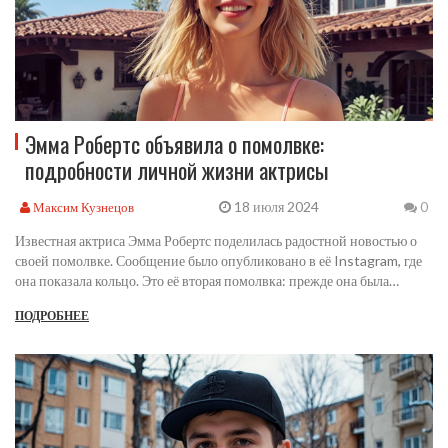
Эмма Робертс объявила о помолвке:
подробности личной жизни актрисы
18 июля 2024
Максим Кузнецов
0
Известная актриса Эмма Робертс поделилась радостной новостью о
своей помолвке. Сообщение было опубликовано в её Instagram, где
она показала кольцо. Это её вторая помолвка: прежде она была
помолвлена с актёром Эваном Питерсом до 2022 года. Актриса не
ПОДРОБНЕЕ
раскрыла имя нового избранника, однако вызвала волну радости и
поздравлений от поклонников.