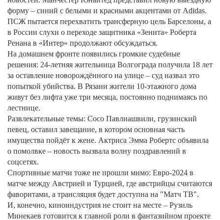
форму – синий с белыми и красными акцентами от Adidas.
ПСЖ пытается перехватить трансферную цель Барселоны, а
в России слухи о переходе защитника «Зенита» Роберта
Ренана в «Интер» продолжают обсуждаться.
На домашнем фронте появились громкие судебные
решения: 24‑летняя жительница Волгограда получила 18 лет
за оставление новорождённого на улице – суд назвал это
попыткой убийства. В Рязани жители 10‑этажного дома
живут без лифта уже три месяца, постоянно поднимаясь по
лестнице.
Развлекательные темы: Сосо Павлиашвили, грузинский
певец, оставил завещание, в котором основная часть
имущества пойдёт к жене. Актриса Эмма Робертс объявила
о помолвке – новость вызвала волну поздравлений в
соцсетях.
Спортивные матчи тоже не прошли мимо: Евро‑2024 в
матче между Австрией и Турцией, где австрийцы считаются
фаворитами, а трансляция будет доступна на "Матч ТВ".
И, конечно, киноиндустрия не стоит на месте – Рузиль
Минекаев готовится к главной роли в фантазийном проекте