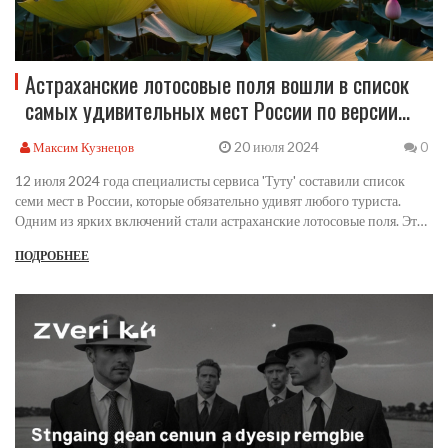
Астраханские лотосовые поля вошли в список
самых удивительных мест России по версии
'Туту'
20 июля 2024
Максим Кузнецов
0
12 июля 2024 года специалисты сервиса 'Туту' составили список
семи мест в России, которые обязательно удивят любого туриста.
Одним из ярких включений стали астраханские лотосовые поля. Этот
список направлен на демонстрацию разнообразной природной
ПОДРОБНЕЕ
красоты и культурных достопримечательностей России.