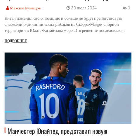
30 июля 2024
Максим Кузнецов
0
Китай изменил свою позицию и больше не будет препятствовать
снабжению филиппинских рыбаков на Сьерра-Мадре, спорной
территории в Южно-Китайском море. Это решение последовало
после дипломатических усилий Филиппин и подтверждено
ПОДРОБНЕЕ
высокопоставленным чиновником. Китай убирает свои морские суда,
ранее блокировавшие маршрут снабжения. Это большое достижение
для Филиппин и важный шаг в укреплении двусторонних
отношений.
Манчестер Юнайтед представил новую