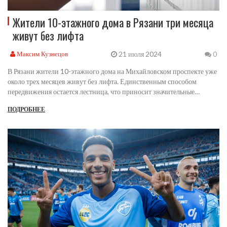
Жители 10-этажного дома в Рязани три месяца
живут без лифта
21 июля 2024
Максим Кузнецов
0
В Рязани жители 10-этажного дома на Михайловском проспекте уже
около трех месяцев живут без лифта. Единственным способом
передвижения остается лестница, что приносит значительные
неудобства жильцам. Они вынуждены самостоятельно подниматься и
ПОДРОБНЕЕ
спускаться по лестницам каждый день.