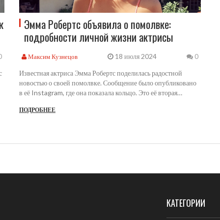
к
Эмма Робертс объявила о помолвке:
подробности личной жизни актрисы
18 июля 2024
Максим Кузнецов
0
0
с
Известная актриса Эмма Робертс поделилась радостной
новостью о своей помолвке. Сообщение было опубликовано
в её Instagram, где она показала кольцо. Это её вторая
я
помолвка: прежде она была помолвлена с актёром Эваном
ПОДРОБНЕЕ
Питерсом до 2022 года. Актриса не раскрыла имя нового
избранника, однако вызвала волну радости и поздравлений
от поклонников.
КАТЕГОРИИ