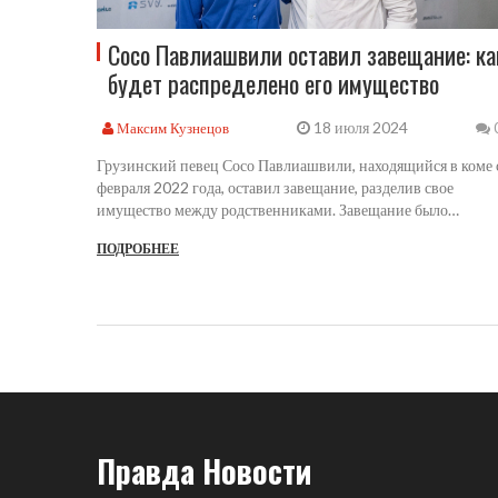
Сосо Павлиашвили оставил завещание: ка
будет распределено его имущество
18 июля 2024
Максим Кузнецов
Грузинский певец Сосо Павлиашвили, находящийся в коме 
февраля 2022 года, оставил завещание, разделив свое
имущество между родственниками. Завещание было
составлено в 2020 году и заверено нотариусом. Наибольша
ПОДРОБНЕЕ
часть собственности достанется жене певца, Тинатин
Павлиашвили. Сын Давид и брат Паата также получат
значительные доли наследства.
Правда Новости