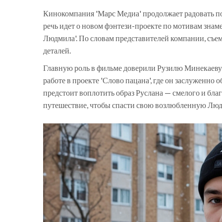
Кинокомпания 'Марс Медиа' продолжает радовать по
речь идет о новом фэнтези-проекте по мотивам зна
Людмила'. По словам представителей компании, съем
деталей.
Главную роль в фильме доверили Рузилю Минекаеву.
работе в проекте 'Слово пацана', где он заслуженно 
предстоит воплотить образ Руслана — смелого и благ
путешествие, чтобы спасти свою возлюбленную Лю