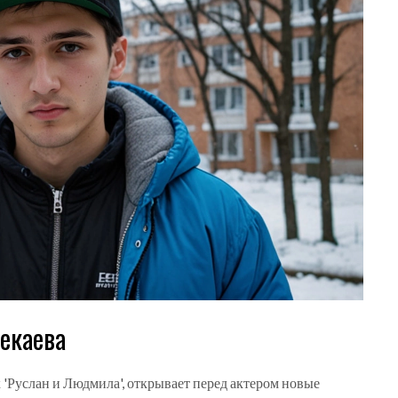
екаева
к 'Руслан и Людмила', открывает перед актером новые