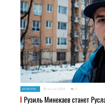
июл 16 2024
0
КУЛЬТУРА
Рузиль Минекаев станет Русл