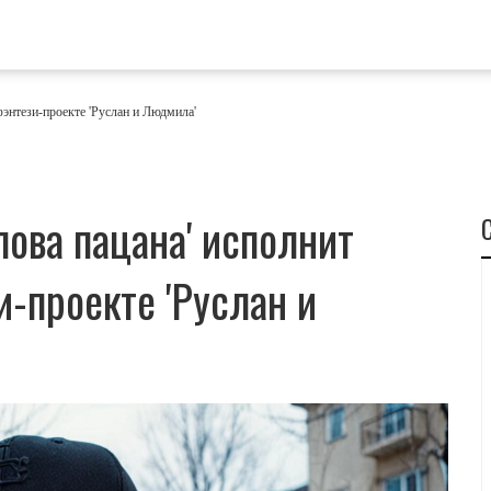
фэнтези-проекте 'Руслан и Людмила'
лова пацана' исполнит
и-проекте 'Руслан и