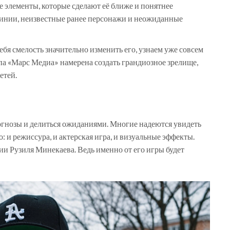
е элементы, которые сделают её ближе и понятнее
линии, неизвестные ранее персонажи и неожиданные
бя смелость значительно изменить его, узнаем уже совсем
ппа «Марс Медиа» намерена создать грандиозное зрелище,
етей.
огнозы и делиться ожиданиями. Многие надеются увидеть
: и режиссура, и актерская игра, и визуальные эффекты.
ии Рузиля Минекаева. Ведь именно от его игры будет