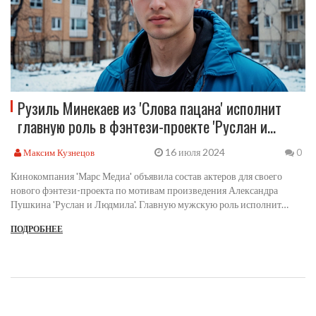
Рузиль Минекаев из 'Слова пацана' исполнит
главную роль в фэнтези-проекте 'Руслан и
Людмила'
16 июля 2024
Максим Кузнецов
0
Кинокомпания 'Марс Медиа' объявила состав актеров для своего
нового фэнтези-проекта по мотивам произведения Александра
Пушкина 'Руслан и Людмила'. Главную мужскую роль исполнит
Рузиль Минекаев. Производство фильма уже началось, и в
ПОДРОБНЕЕ
ближайшее время ожидаются новые детали.