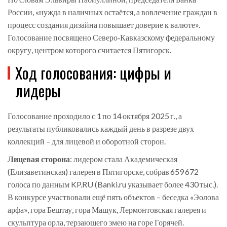
России, «нужда в наличных остаётся, а вовлечение граждан в
процесс создания дизайна повышает доверие к валюте».
Голосование посвящено Северо‑Кавказскому федеральному
округу, центром которого считается
Пятигорск
.
Ход голосования: цифры и
лидеры
Голосование проходило с 1 по 14 октября 2025 г., а
результаты публиковались каждый день в разрезе двух
коллекций – для лицевой и оборотной сторон.
Лицевая сторона
: лидером стала
Академическая
(Елизаветинская) галерея
в Пятигорске, собрав 659 672
голоса по данным KP.RU (Banki.ru указывает более 430 тыс.).
В конкурсе участвовали ещё пять объектов – беседка «Эолова
арфа», гора Бештау, гора Машук, Лермонтовская галерея и
скульптура орла, терзающего змею на горе Горячей.