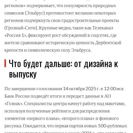
регионов» подчеркивает, что популярность природных
символов (Эльбрус) противостоит желанию некоторых
регионов подчеркнуть свои градостроительные проекты
(Грозный‑Сити). Крупные медиа, такие как Телеканал
«Россия 1», фиксируют рост обсуждений в соцсетях, где
жители сравнивают историческую ценность Дербентской
крепости и символическую силу Эльбруса.
Что будет дальше: от дизайна к
выпуску
По завершении голосования 14 октября 2025 г. в 12:00 мск
Банк России подведёт итоги и передаст данные в
АО
«Гознак»
. Специалисты центра начнут работу над макетами,
используя полученные рейтинги для распределения
элементов «первого плана», «второго плана» и фонового
рисунка. Ожидается, что первая партия новых 500‑рублевых
купюр поступит в обращение к концу 2026 г., что совпадёт с