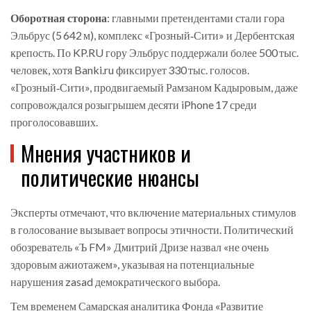
Оборотная сторона
: главными претендентами стали гора
Эльбрус
(5 642 м), комплекс «Грозный‑Сити» и Дербентская
крепость. По KP.RU гору Эльбрус поддержали более 500 тыс.
человек, хотя Banki.ru фиксирует 330 тыс. голосов.
«Грозный‑Сити», продвигаемый
Рамзаном Кадыровым
, даже
сопровождался розыгрышем десяти iPhone 17 среди
проголосовавших.
Мнения участников и
политические нюансы
Эксперты отмечают, что включение материальных стимулов
в голосование вызывает вопросы этичности. Политический
обозреватель «Ъ FM» Дмитрий Дризе назвал «не очень
здоровым ажиотажем», указывая на потенциальные
нарушения zasad демократического выбора.
Тем временем Самарская аналитика Фонда «Развитие