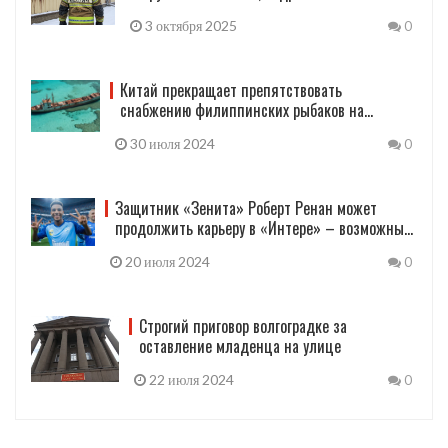
3 октября 2025
0
Китай прекращает препятствовать
снабжению филиппинских рыбаков на
Сьерра-Мадре
30 июля 2024
0
Защитник «Зенита» Роберт Ренан может
продолжить карьеру в «Интере» – возможный
трансфер
20 июля 2024
0
Строгий приговор волгоградке за
оставление младенца на улице
22 июля 2024
0