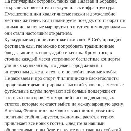
На популярных островах, таких как Палаван и Боракай,
открылись новые отели и улучшилась инфраструктура.
Путешественники хвалят чистые пляжи и дружелюбие
местных жителей. Если планируете поездку, стоит обратить
внимание на новые маршруты по внутренним водопадам —
они стали настоящим открытием.
Культурные мероприятия тоже оживают. В Себу проходит
фестиваль еды, где можно попробовать традиционные
блюда, такие как силог, адобо и кентак. Кроме того, в
столице каждый месяц устраивают бесплатные концерты
уличных музыкантов, что делает город живым и
интересным даже для тех, кто не любит шумные клубы.
Не забываем и про спорт. Филиппинские баскетболисты
продолжают демонстрировать высокий уровень, а местные
футбольные клубы получают всё больше поддержки от
частных спонсоров. Это хороший сигнал для молодых
атлетов, которые мечтают выйти на международную арену.
В целом, Филиппины находятся в активном развитии:
политика стабилизируется, экономика растёт, а туризм
привлекает всё новых гостей. Следите за нашими
обновлениями, и вы будете в курсе всех главных событий