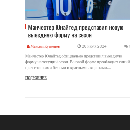
Манчестер Юнайтед представил новую
выездную форму на сезон
28 июля 2024
Максим Кузнецов
Манчестер Юнайтед официально представил выездную
форму на текущий сезон. В новой форме преобладает синий
цвет с тонкими белыми и красными акцентами.
Производителем выступила компания Adidas. Болельщики 
ПОДРОБНЕЕ
нетерпением ждали этого события, чтобы оценить
обновленный дизайн формы.