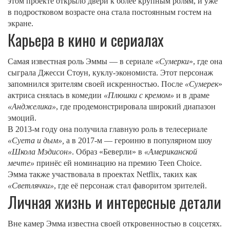
этом проекте открыло двери к более крупным ролям, и уже
в подростковом возрасте она стала постоянным гостем на
экране.
Карьера в кино и сериалах
Самая известная роль Эммы — в сериале
«Сумерки
», где она
сыграла Джесси Стоун, куклу-экономиста. Этот персонаж
запомнился зрителям своей искренностью. После
«Сумерек
»
актриса снялась в комедии
«Плюшки с кремом»
и в драме
«Анджелика»
, где продемонстрировала широкий диапазон
эмоций.
В 2013‑м году она получила главную роль в телесериале
«Суета и дым»,
а в 2017‑м — героиню в популярном шоу
«Школа Мэдисон»
. Образ «Беверли» в
«Американской
мечте»
принёс ей номинацию на премию Teen Choice.
Эмма также участвовала в проектах Netflix, таких как
«Светлячки»
, где её персонаж стал фаворитом зрителей.
Личная жизнь и интересные детали
Вне камер Эмма известна своей откровенностью в соцсетях.