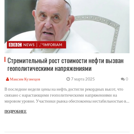
Стремительный рост стоимости нефти вызван
геополитическими напряжениями
7 марта 2025
Максим Кузнецов
0
В последние недели цены на нефть достигли рекордных высот, что
связано с нарастающими геополитическими напряжениями на
мировом уровне. Участники рынка обеспокоены нестабильностью в
ключевых нефтедобывающих регионах и возможными перебоями
ПОДРОБНЕЕ
поставок. Этот фактор оказывает значительное влияние на мировую
экономику и заставляет правительственные органы реагировать.