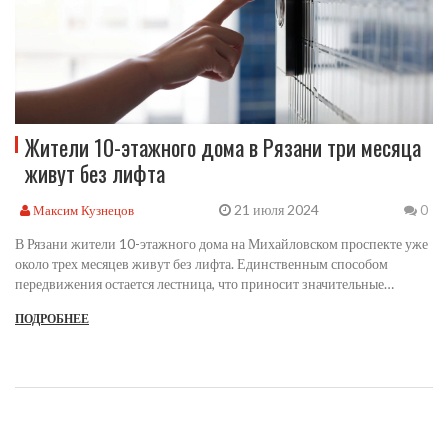
Жители 10-этажного дома в Рязани три месяца
живут без лифта
21 июля 2024
Максим Кузнецов
0
В Рязани жители 10-этажного дома на Михайловском проспекте уже
около трех месяцев живут без лифта. Единственным способом
передвижения остается лестница, что приносит значительные
неудобства жильцам. Они вынуждены самостоятельно подниматься и
ПОДРОБНЕЕ
спускаться по лестницам каждый день.